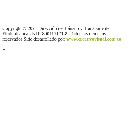
Términos y condiciones
|
Política de Seguridad y Privacidad de la
Información
|
Política de Seguridad informática
|
Política de
privacidad y tratamiento de datos personales |
Política de Derechos
de autor |
Otras políticas |
Mapa del sitio
Copyright © 2021 Dirección de Tránsito y Transporte de
Floridablanca - NIT: 800115171-8. Todos los derechos
reservados.Sitio desarrollado por:
www.creativovisual.com.co