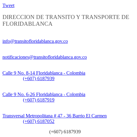
Tweet
DIRECCION DE TRANSITO Y TRANSPORTE DE
FLORIDABLANCA
Información General:
info@transitofloridablanca.gov.co
Notificaciones Judiciales:
notificaciones@transitofloridablanca.gov.co
Sede Principal:
Calle 9 No. 8-14 Floridablanca - Colombia
Teléfono:
(+607) 6187939
Sede CAT (Centro de Atención al Tránsito):
Calle 9 No. 6-26 Floridablanca - Colombia
Teléfono:
(+607) 6187919
Sede Patios:
Transversal Metropolitana # 47 - 36 Barrio El Carmen
Teléfono:
(+607) 6187052
Línea anticorrupción:
(+607) 6187939