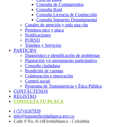
Consulta de Comparendos
Consulta Runt
Consulta Licencia de Conducción
Consulta Impuesto Departamental
Canales de atención y pida una cita
Permisos pico y placa
Notificaciones
PQRSD
Trámites y Servicios
PARTICIPA
Diagnóstico e identificación de problemas
Planeación y/o presupuesto participativo​
Consulta ciudadana
Rendición de cuentas
Colaboración e innovación
Control social
Programa de Transparencia y Ética Pública
CONTÁCTENOS
REGISTRO
CONSULTA TU PLACA
(+57) 6187939
info@transitofloridablanca.gov.co
Calle 9 No. 8-14Floridablanca - Colombia