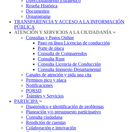
Direccionamiento Estratégico
Reseña Histórica
Documentos
Organigrama
TRANSPARENCIA Y ACCESO A LA INFORMACIÓN
PÚBLICA
ATENCIÓN Y SERVICIOS A LA CIUDADANÍA
Consultas y Pagos Online
Pago en línea Licencias de conducción
Porte de placa
Consulta de Comparendos
Consulta Runt
Consulta Licencia de Conducción
Consulta Impuesto Departamental
Canales de atención y pida una cita
Permisos pico y placa
Notificaciones
PQRSD
Trámites y Servicios
PARTICIPA
Diagnóstico e identificación de problemas
Planeación y/o presupuesto participativo​
Consulta ciudadana
Rendición de cuentas
Colaboración e innovación