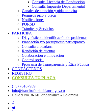
Consulta Licencia de Conducción
Consulta Impuesto Departamental
Canales de atención y pida una cita
Permisos pico y placa
Notificaciones
PQRSD
Trámites y Servicios
PARTICIPA
Diagnóstico e identificación de problemas
Planeación y/o presupuesto participativo​
Consulta ciudadana
Rendición de cuentas
Colaboración e innovación
Control social
Programa de Transparencia y Ética Pública
CONTÁCTENOS
REGISTRO
CONSULTA TU PLACA
(+57) 6187939
info@transitofloridablanca.gov.co
Calle 9 No. 8-14Floridablanca - Colombia