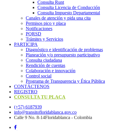
Consulta Runt
Consulta Licencia de Conducción
Consulta Impuesto Departamental
Canales de atención y pida una cita
Permisos pico y placa
Notificaciones
PQRSD
Trámites y Servicios
PARTICIPA
Diagnóstico e identificación de problemas
Planeación y/o presupuesto participativo​
Consulta ciudadana
Rendición de cuentas
Colaboración e innovación
Control social
Programa de Transparencia y Ética Pública
CONTÁCTENOS
REGISTRO
CONSULTA TU PLACA
(+57) 6187939
info@transitofloridablanca.gov.co
Calle 9 No. 8-14Floridablanca - Colombia