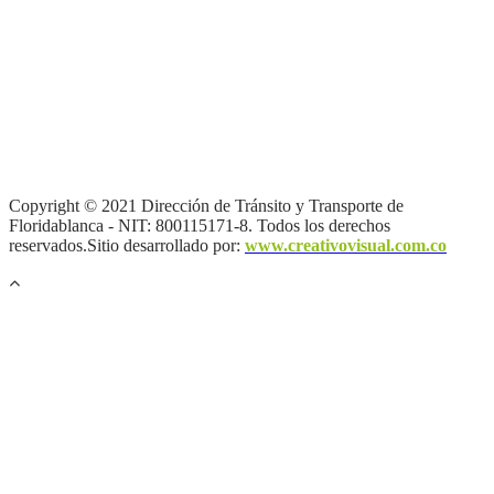
Términos y condiciones
|
Política de Seguridad y Privacidad de la
Información
|
Política de Seguridad informática
|
Política de
privacidad y tratamiento de datos personales |
Política de Derechos
de autor |
Otras políticas |
Mapa del sitio
Copyright © 2021 Dirección de Tránsito y Transporte de
Floridablanca - NIT: 800115171-8. Todos los derechos
reservados.Sitio desarrollado por:
www.creativovisual.com.co