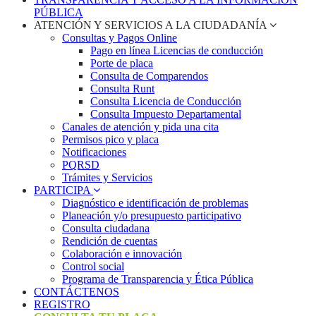
PÚBLICA
ATENCIÓN Y SERVICIOS A LA CIUDADANÍA
Consultas y Pagos Online
Pago en línea Licencias de conducción
Porte de placa
Consulta de Comparendos
Consulta Runt
Consulta Licencia de Conducción
Consulta Impuesto Departamental
Canales de atención y pida una cita
Permisos pico y placa
Notificaciones
PQRSD
Trámites y Servicios
PARTICIPA
Diagnóstico e identificación de problemas
Planeación y/o presupuesto participativo​
Consulta ciudadana
Rendición de cuentas
Colaboración e innovación
Control social
Programa de Transparencia y Ética Pública
CONTÁCTENOS
REGISTRO