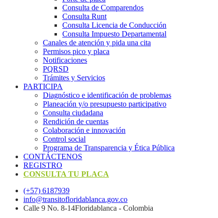
Consulta de Comparendos
Consulta Runt
Consulta Licencia de Conducción
Consulta Impuesto Departamental
Canales de atención y pida una cita
Permisos pico y placa
Notificaciones
PQRSD
Trámites y Servicios
PARTICIPA
Diagnóstico e identificación de problemas
Planeación y/o presupuesto participativo​
Consulta ciudadana
Rendición de cuentas
Colaboración e innovación
Control social
Programa de Transparencia y Ética Pública
CONTÁCTENOS
REGISTRO
CONSULTA TU PLACA
(+57) 6187939
info@transitofloridablanca.gov.co
Calle 9 No. 8-14Floridablanca - Colombia