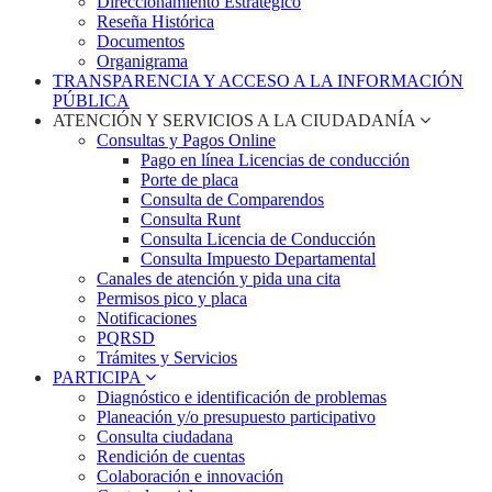
Direccionamiento Estratégico
Reseña Histórica
Documentos
Organigrama
TRANSPARENCIA Y ACCESO A LA INFORMACIÓN
PÚBLICA
ATENCIÓN Y SERVICIOS A LA CIUDADANÍA
Consultas y Pagos Online
Pago en línea Licencias de conducción
Porte de placa
Consulta de Comparendos
Consulta Runt
Consulta Licencia de Conducción
Consulta Impuesto Departamental
Canales de atención y pida una cita
Permisos pico y placa
Notificaciones
PQRSD
Trámites y Servicios
PARTICIPA
Diagnóstico e identificación de problemas
Planeación y/o presupuesto participativo​
Consulta ciudadana
Rendición de cuentas
Colaboración e innovación