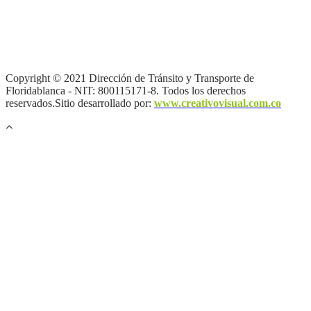
Términos y condiciones
|
Política de Seguridad y Privacidad de la
Información
|
Política de Seguridad informática
|
Política de
privacidad y tratamiento de datos personales |
Política de Derechos
de autor |
Otras políticas |
Mapa del sitio
Copyright © 2021 Dirección de Tránsito y Transporte de
Floridablanca - NIT: 800115171-8. Todos los derechos
reservados.Sitio desarrollado por:
www.creativovisual.com.co