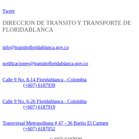
Tweet
DIRECCION DE TRANSITO Y TRANSPORTE DE
FLORIDABLANCA
Información General:
info@transitofloridablanca.gov.co
Notificaciones Judiciales:
notificaciones@transitofloridablanca.gov.co
Sede Principal:
Calle 9 No. 8-14 Floridablanca - Colombia
Teléfono:
(+607) 6187939
Sede CAT (Centro de Atención al Tránsito):
Calle 9 No. 6-26 Floridablanca - Colombia
Teléfono:
(+607) 6187919
Sede Patios:
Transversal Metropolitana # 47 - 36 Barrio El Carmen
Teléfono:
(+607) 6187052