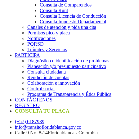
Consulta de Comparendos
Consulta Runt
Consulta Licencia de Conducción
Consulta Impuesto Departamental
Canales de atención y pida una cita
Permisos pico y placa
Notificaciones
PQRSD
Trámites y Servicios
PARTICIPA
Diagnóstico e identificación de problemas
Planeación y/o presupuesto participativo​
Consulta ciudadana
Rendición de cuentas
Colaboración e innovación
Control social
Programa de Transparencia y Ética Pública
CONTÁCTENOS
REGISTRO
CONSULTA TU PLACA
(+57) 6187939
info@transitofloridablanca.gov.co
Calle 9 No. 8-14Floridablanca - Colombia