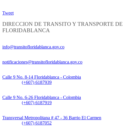
Tweet
DIRECCION DE TRANSITO Y TRANSPORTE DE
FLORIDABLANCA
Información General:
info@transitofloridablanca.gov.co
Notificaciones Judiciales:
notificaciones@transitofloridablanca.gov.co
Sede Principal:
Calle 9 No. 8-14 Floridablanca - Colombia
Teléfono:
(+607) 6187939
Sede CAT (Centro de Atención al Tránsito):
Calle 9 No. 6-26 Floridablanca - Colombia
Teléfono:
(+607) 6187919
Sede Patios:
Transversal Metropolitana # 47 - 36 Barrio El Carmen
Teléfono:
(+607) 6187052