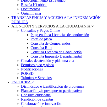
Direccionamiento Estratégico
Reseña Histórica
Documentos
Organigrama
TRANSPARENCIA Y ACCESO A LA INFORMACIÓN
PÚBLICA
ATENCIÓN Y SERVICIOS A LA CIUDADANÍA
Consultas y Pagos Online
Pago en línea Licencias de conducción
Porte de placa
Consulta de Comparendos
Consulta Runt
Consulta Licencia de Conducción
Consulta Impuesto Departamental
Canales de atención y pida una cita
Permisos pico y placa
Notificaciones
PQRSD
Trámites y Servicios
PARTICIPA
Diagnóstico e identificación de problemas
Planeación y/o presupuesto participativo​
Consulta ciudadana
Rendición de cuentas
Colaboración e innovación