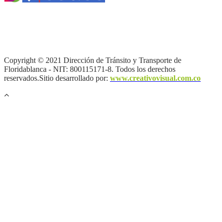
Términos y condiciones
|
Política de Seguridad y Privacidad de la
Información
|
Política de Seguridad informática
|
Política de
privacidad y tratamiento de datos personales |
Política de Derechos
de autor |
Otras políticas |
Mapa del sitio
Copyright © 2021 Dirección de Tránsito y Transporte de
Floridablanca - NIT: 800115171-8. Todos los derechos
reservados.Sitio desarrollado por:
www.creativovisual.com.co