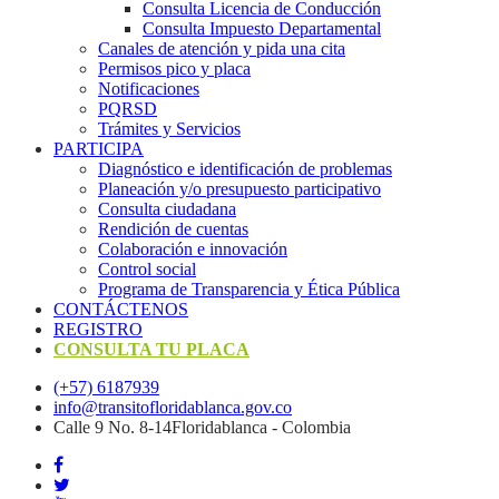
Consulta Licencia de Conducción
Consulta Impuesto Departamental
Canales de atención y pida una cita
Permisos pico y placa
Notificaciones
PQRSD
Trámites y Servicios
PARTICIPA
Diagnóstico e identificación de problemas
Planeación y/o presupuesto participativo​
Consulta ciudadana
Rendición de cuentas
Colaboración e innovación
Control social
Programa de Transparencia y Ética Pública
CONTÁCTENOS
REGISTRO
CONSULTA TU PLACA
(+57) 6187939
info@transitofloridablanca.gov.co
Calle 9 No. 8-14Floridablanca - Colombia