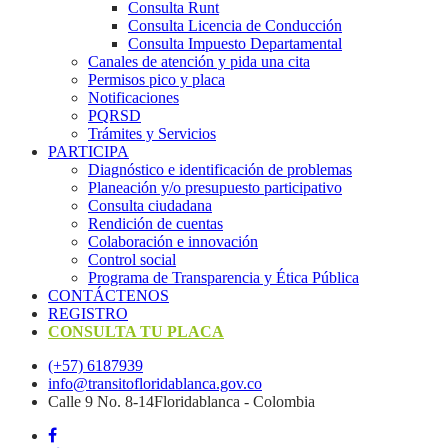
Consulta Runt
Consulta Licencia de Conducción
Consulta Impuesto Departamental
Canales de atención y pida una cita
Permisos pico y placa
Notificaciones
PQRSD
Trámites y Servicios
PARTICIPA
Diagnóstico e identificación de problemas
Planeación y/o presupuesto participativo​
Consulta ciudadana
Rendición de cuentas
Colaboración e innovación
Control social
Programa de Transparencia y Ética Pública
CONTÁCTENOS
REGISTRO
CONSULTA TU PLACA
(+57) 6187939
info@transitofloridablanca.gov.co
Calle 9 No. 8-14Floridablanca - Colombia