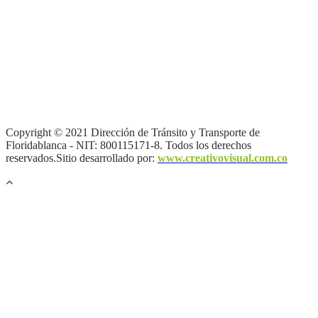
Términos y condiciones
|
Política de Seguridad y Privacidad de la
Información
|
Política de Seguridad informática
|
Política de
privacidad y tratamiento de datos personales |
Política de Derechos
de autor |
Otras políticas |
Mapa del sitio
Copyright © 2021 Dirección de Tránsito y Transporte de
Floridablanca - NIT: 800115171-8. Todos los derechos
reservados.Sitio desarrollado por:
www.creativovisual.com.co