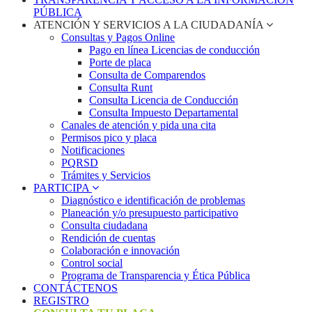
PÚBLICA
ATENCIÓN Y SERVICIOS A LA CIUDADANÍA
Consultas y Pagos Online
Pago en línea Licencias de conducción
Porte de placa
Consulta de Comparendos
Consulta Runt
Consulta Licencia de Conducción
Consulta Impuesto Departamental
Canales de atención y pida una cita
Permisos pico y placa
Notificaciones
PQRSD
Trámites y Servicios
PARTICIPA
Diagnóstico e identificación de problemas
Planeación y/o presupuesto participativo​
Consulta ciudadana
Rendición de cuentas
Colaboración e innovación
Control social
Programa de Transparencia y Ética Pública
CONTÁCTENOS
REGISTRO