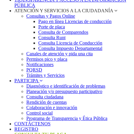
PÚBLICA
ATENCIÓN Y SERVICIOS A LA CIUDADANÍA
Consultas y Pagos Online
Pago en línea Licencias de conducción
Porte de placa
Consulta de Comparendos
Consulta Runt
Consulta Licencia de Conducción
Consulta Impuesto Departamental
Canales de atención y pida una cita
Permisos pico y placa
Notificaciones
PQRSD
Trámites y Servicios
PARTICIPA
Diagnóstico e identificación de problemas
Planeación y/o presupuesto participativo​
Consulta ciudadana
Rendición de cuentas
Colaboración e innovación
Control social
Programa de Transparencia y Ética Pública
CONTÁCTENOS
REGISTRO