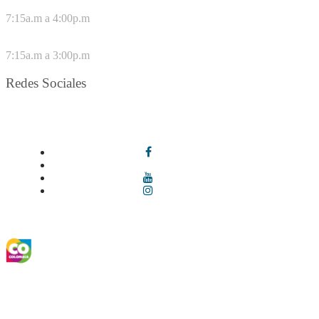
DE LUNES A JUEVES
7:15a.m a 4:00p.m
VIERNES
7:15a.m a 3:00p.m
Redes Sociales
Síguenos en redes sociales
Términos y condiciones
|
Política de Seguridad y Privacidad de la
Información
|
Política de Seguridad informática
|
Política de
privacidad y tratamiento de datos personales |
Política de Derechos