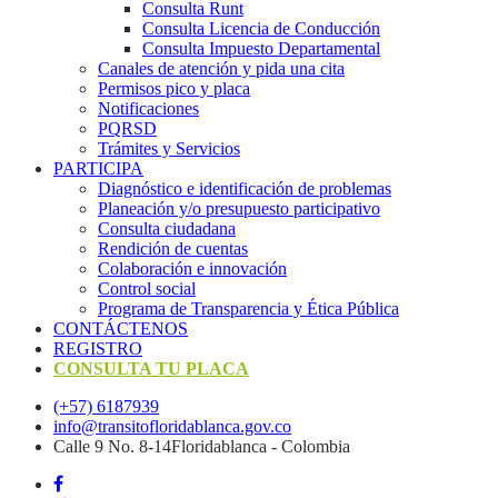
Consulta Runt
Consulta Licencia de Conducción
Consulta Impuesto Departamental
Canales de atención y pida una cita
Permisos pico y placa
Notificaciones
PQRSD
Trámites y Servicios
PARTICIPA
Diagnóstico e identificación de problemas
Planeación y/o presupuesto participativo​
Consulta ciudadana
Rendición de cuentas
Colaboración e innovación
Control social
Programa de Transparencia y Ética Pública
CONTÁCTENOS
REGISTRO
CONSULTA TU PLACA
(+57) 6187939
info@transitofloridablanca.gov.co
Calle 9 No. 8-14Floridablanca - Colombia