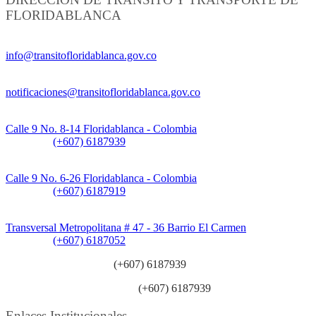
FLORIDABLANCA
Información General:
info@transitofloridablanca.gov.co
Notificaciones Judiciales:
notificaciones@transitofloridablanca.gov.co
Sede Principal:
Calle 9 No. 8-14 Floridablanca - Colombia
Teléfono:
(+607) 6187939
Sede CAT (Centro de Atención al Tránsito):
Calle 9 No. 6-26 Floridablanca - Colombia
Teléfono:
(+607) 6187919
Sede Patios:
Transversal Metropolitana # 47 - 36 Barrio El Carmen
Teléfono:
(+607) 6187052
Línea anticorrupción:
(+607) 6187939
Línea atención ciudadanía:
(+607) 6187939
Enlaces Institucionales