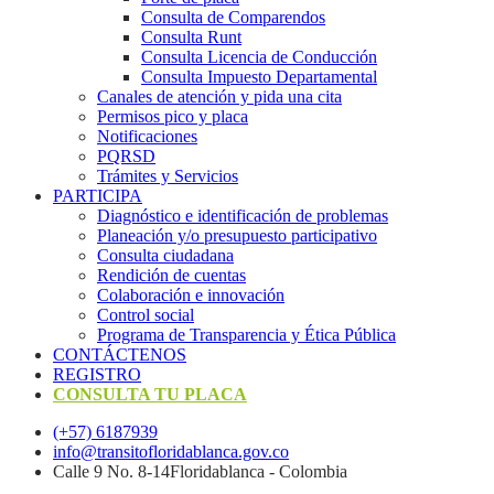
Consulta de Comparendos
Consulta Runt
Consulta Licencia de Conducción
Consulta Impuesto Departamental
Canales de atención y pida una cita
Permisos pico y placa
Notificaciones
PQRSD
Trámites y Servicios
PARTICIPA
Diagnóstico e identificación de problemas
Planeación y/o presupuesto participativo​
Consulta ciudadana
Rendición de cuentas
Colaboración e innovación
Control social
Programa de Transparencia y Ética Pública
CONTÁCTENOS
REGISTRO
CONSULTA TU PLACA
(+57) 6187939
info@transitofloridablanca.gov.co
Calle 9 No. 8-14Floridablanca - Colombia