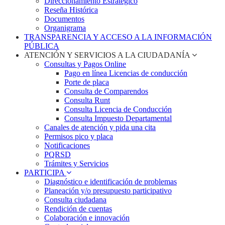
Direccionamiento Estratégico
Reseña Histórica
Documentos
Organigrama
TRANSPARENCIA Y ACCESO A LA INFORMACIÓN
PÚBLICA
ATENCIÓN Y SERVICIOS A LA CIUDADANÍA
Consultas y Pagos Online
Pago en línea Licencias de conducción
Porte de placa
Consulta de Comparendos
Consulta Runt
Consulta Licencia de Conducción
Consulta Impuesto Departamental
Canales de atención y pida una cita
Permisos pico y placa
Notificaciones
PQRSD
Trámites y Servicios
PARTICIPA
Diagnóstico e identificación de problemas
Planeación y/o presupuesto participativo​
Consulta ciudadana
Rendición de cuentas
Colaboración e innovación