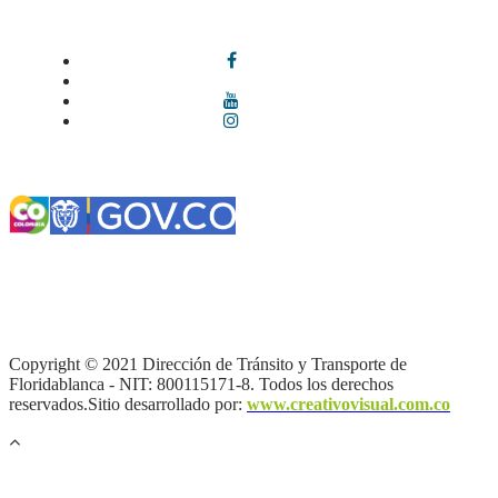
Síguenos en redes sociales
Términos y condiciones
|
Política de Seguridad y Privacidad de la
Información
|
Política de Seguridad informática
|
Política de
privacidad y tratamiento de datos personales |
Política de Derechos
de autor |
Otras políticas |
Mapa del sitio
Copyright © 2021 Dirección de Tránsito y Transporte de
Floridablanca - NIT: 800115171-8. Todos los derechos
reservados.Sitio desarrollado por:
www.creativovisual.com.co