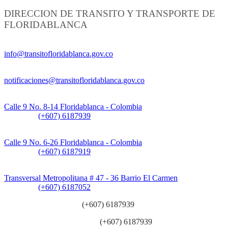
DIRECCION DE TRANSITO Y TRANSPORTE DE
FLORIDABLANCA
Información General:
info@transitofloridablanca.gov.co
Notificaciones Judiciales:
notificaciones@transitofloridablanca.gov.co
Sede Principal:
Calle 9 No. 8-14 Floridablanca - Colombia
Teléfono:
(+607) 6187939
Sede CAT (Centro de Atención al Tránsito):
Calle 9 No. 6-26 Floridablanca - Colombia
Teléfono:
(+607) 6187919
Sede Patios:
Transversal Metropolitana # 47 - 36 Barrio El Carmen
Teléfono:
(+607) 6187052
Línea anticorrupción:
(+607) 6187939
Línea atención ciudadanía:
(+607) 6187939