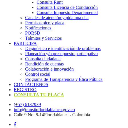
Consulta Runt
Consulta Licencia de Conducción
Consulta Impuesto Departamental
Canales de atención y pida una cita
Permisos pico y placa
Notificaciones
PQRSD
Trámites y Servicios
PARTICIPA
Diagnóstico e identificación de problemas
Planeación y/o presupuesto participativo​
Consulta ciudadana
Rendición de cuentas
Colaboración e innovación
Control social
Programa de Transparencia y Ética Pública
CONTÁCTENOS
REGISTRO
CONSULTA TU PLACA
(+57) 6187939
info@transitofloridablanca.gov.co
Calle 9 No. 8-14Floridablanca - Colombia