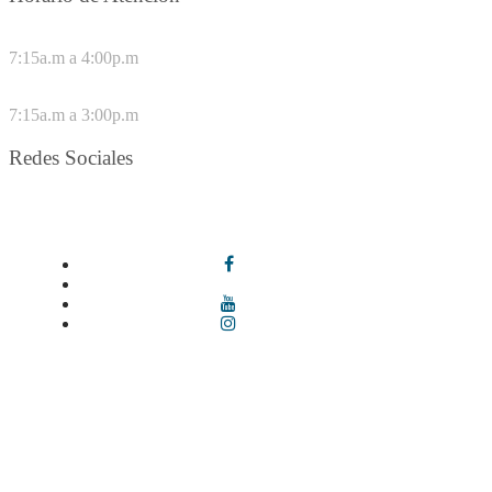
DE LUNES A JUEVES
7:15a.m a 4:00p.m
VIERNES
7:15a.m a 3:00p.m
Redes Sociales
Síguenos en redes sociales
Términos y condiciones
|
Política de Seguridad y Privacidad de la
Información
|
Política de Seguridad informática
|
Política de
privacidad y tratamiento de datos personales |
Política de Derechos