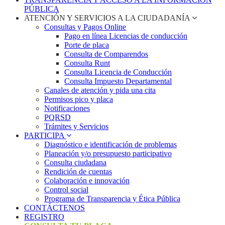
PÚBLICA
ATENCIÓN Y SERVICIOS A LA CIUDADANÍA
Consultas y Pagos Online
Pago en línea Licencias de conducción
Porte de placa
Consulta de Comparendos
Consulta Runt
Consulta Licencia de Conducción
Consulta Impuesto Departamental
Canales de atención y pida una cita
Permisos pico y placa
Notificaciones
PQRSD
Trámites y Servicios
PARTICIPA
Diagnóstico e identificación de problemas
Planeación y/o presupuesto participativo​
Consulta ciudadana
Rendición de cuentas
Colaboración e innovación
Control social
Programa de Transparencia y Ética Pública
CONTÁCTENOS
REGISTRO