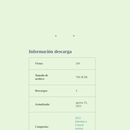
«
»
Información descarga
Vistas:
504
Tamaño de
706.38 kB
archivo:
Descargas:
3
agosto 23,
Actualizado:
2022
2022
Informes a
Control
Categorías:
interno