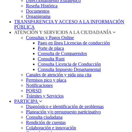
Direccionamiento Estratégico
Reseña Histórica
Documentos
Organigrama
TRANSPARENCIA Y ACCESO A LA INFORMACIÓN
PÚBLICA
ATENCIÓN Y SERVICIOS A LA CIUDADANÍA
Consultas y Pagos Online
Pago en línea Licencias de conducción
Porte de placa
Consulta de Comparendos
Consulta Runt
Consulta Licencia de Conducción
Consulta Impuesto Departamental
Canales de atención y pida una cita
Permisos pico y placa
Notificaciones
PQRSD
Trámites y Servicios
PARTICIPA
Diagnóstico e identificación de problemas
Planeación y/o presupuesto participativo​
Consulta ciudadana
Rendición de cuentas
Colaboración e innovación