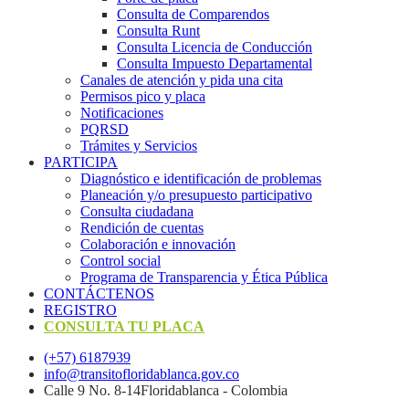
Consulta de Comparendos
Consulta Runt
Consulta Licencia de Conducción
Consulta Impuesto Departamental
Canales de atención y pida una cita
Permisos pico y placa
Notificaciones
PQRSD
Trámites y Servicios
PARTICIPA
Diagnóstico e identificación de problemas
Planeación y/o presupuesto participativo​
Consulta ciudadana
Rendición de cuentas
Colaboración e innovación
Control social
Programa de Transparencia y Ética Pública
CONTÁCTENOS
REGISTRO
CONSULTA TU PLACA
(+57) 6187939
info@transitofloridablanca.gov.co
Calle 9 No. 8-14Floridablanca - Colombia