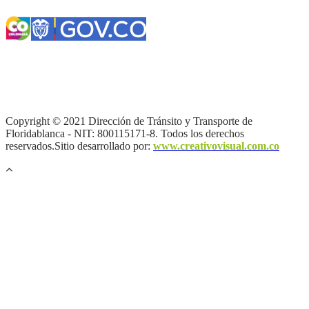
Términos y condiciones
|
Política de Seguridad y Privacidad de la
Información
|
Política de Seguridad informática
|
Política de
privacidad y tratamiento de datos personales |
Política de Derechos
de autor |
Otras políticas |
Mapa del sitio
Copyright © 2021 Dirección de Tránsito y Transporte de
Floridablanca - NIT: 800115171-8. Todos los derechos
reservados.Sitio desarrollado por:
www.creativovisual.com.co