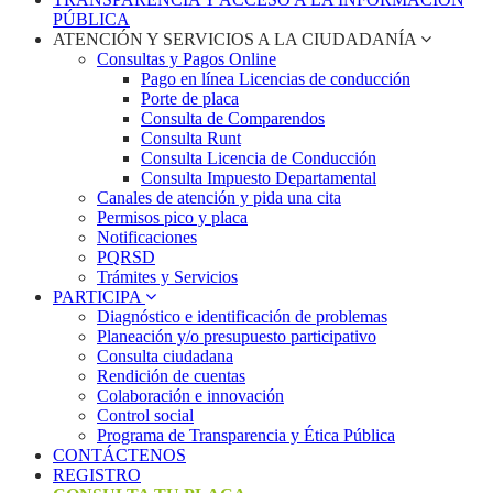
PÚBLICA
ATENCIÓN Y SERVICIOS A LA CIUDADANÍA
Consultas y Pagos Online
Pago en línea Licencias de conducción
Porte de placa
Consulta de Comparendos
Consulta Runt
Consulta Licencia de Conducción
Consulta Impuesto Departamental
Canales de atención y pida una cita
Permisos pico y placa
Notificaciones
PQRSD
Trámites y Servicios
PARTICIPA
Diagnóstico e identificación de problemas
Planeación y/o presupuesto participativo​
Consulta ciudadana
Rendición de cuentas
Colaboración e innovación
Control social
Programa de Transparencia y Ética Pública
CONTÁCTENOS
REGISTRO