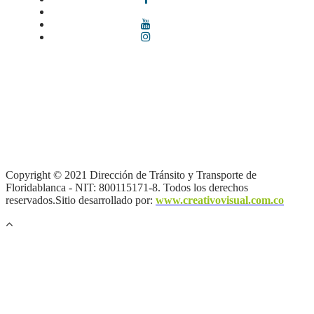
Términos y condiciones
|
Política de Seguridad y Privacidad de la
Información
|
Política de Seguridad informática
|
Política de
privacidad y tratamiento de datos personales |
Política de Derechos
de autor |
Otras políticas |
Mapa del sitio
Copyright © 2021 Dirección de Tránsito y Transporte de
Floridablanca - NIT: 800115171-8. Todos los derechos
reservados.Sitio desarrollado por:
www.creativovisual.com.co