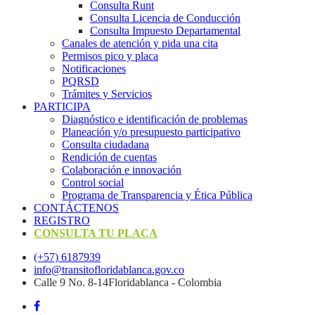
Consulta Runt
Consulta Licencia de Conducción
Consulta Impuesto Departamental
Canales de atención y pida una cita
Permisos pico y placa
Notificaciones
PQRSD
Trámites y Servicios
PARTICIPA
Diagnóstico e identificación de problemas
Planeación y/o presupuesto participativo​
Consulta ciudadana
Rendición de cuentas
Colaboración e innovación
Control social
Programa de Transparencia y Ética Pública
CONTÁCTENOS
REGISTRO
CONSULTA TU PLACA
(+57) 6187939
info@transitofloridablanca.gov.co
Calle 9 No. 8-14Floridablanca - Colombia