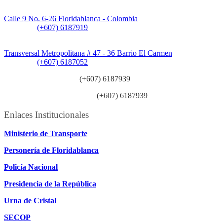
Sede CAT (Centro de Atención al Tránsito):
Calle 9 No. 6-26 Floridablanca - Colombia
Teléfono:
(+607) 6187919
Sede Patios:
Transversal Metropolitana # 47 - 36 Barrio El Carmen
Teléfono:
(+607) 6187052
Línea anticorrupción:
(+607) 6187939
Línea atención ciudadanía:
(+607) 6187939
Enlaces Institucionales
Ministerio de Transporte
Personería de Floridablanca
Policía Nacional
Presidencia de la República
Urna de Cristal
SECOP