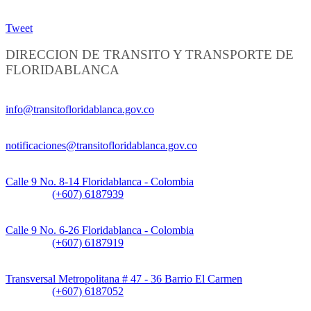
Tweet
DIRECCION DE TRANSITO Y TRANSPORTE DE
FLORIDABLANCA
Información General:
info@transitofloridablanca.gov.co
Notificaciones Judiciales:
notificaciones@transitofloridablanca.gov.co
Sede Principal:
Calle 9 No. 8-14 Floridablanca - Colombia
Teléfono:
(+607) 6187939
Sede CAT (Centro de Atención al Tránsito):
Calle 9 No. 6-26 Floridablanca - Colombia
Teléfono:
(+607) 6187919
Sede Patios:
Transversal Metropolitana # 47 - 36 Barrio El Carmen
Teléfono:
(+607) 6187052