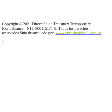
Términos y condiciones
|
Política de Seguridad y Privacidad de la
Información
|
Política de Seguridad informática
|
Política de
privacidad y tratamiento de datos personales |
Política de Derechos
de autor |
Otras políticas |
Mapa del sitio
Copyright © 2021 Dirección de Tránsito y Transporte de
Floridablanca - NIT: 800115171-8. Todos los derechos
reservados.Sitio desarrollado por:
www.creativovisual.com.co