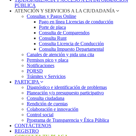
PÚBLICA
ATENCIÓN Y SERVICIOS A LA CIUDADANÍA
Consultas y Pagos Online
Pago en línea Licencias de conducción
Porte de placa
Consulta de Comparendos
Consulta Runt
Consulta Licencia de Conducción
Consulta Impuesto Departamental
Canales de atención y pida una cita
Permisos pico y placa
Notificaciones
PQRSD
Trámites y Servicios
PARTICIPA
Diagnóstico e identificación de problemas
Planeación y/o presupuesto participativo​
Consulta ciudadana
Rendición de cuentas
Colaboración e innovación
Control social
Programa de Transparencia y Ética Pública
CONTÁCTENOS
REGISTRO