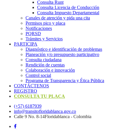
Consulta Runt
Consulta Licencia de Conducción
Consulta Impuesto Departamental
Canales de atención y pida una cita
Permisos pico y placa
Notificaciones
PQRSD
Trámites y Servicios
PARTICIPA
Diagnóstico e identificación de problemas
Planeación y/o presupuesto participativo​
Consulta ciudadana
Rendición de cuentas
Colaboración e innovación
Control social
Programa de Transparencia y Ética Pública
CONTÁCTENOS
REGISTRO
CONSULTA TU PLACA
(+57) 6187939
info@transitofloridablanca.gov.co
Calle 9 No. 8-14Floridablanca - Colombia