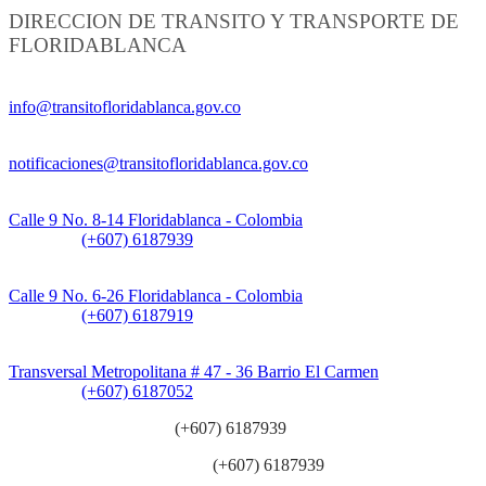
DIRECCION DE TRANSITO Y TRANSPORTE DE
FLORIDABLANCA
Información General:
info@transitofloridablanca.gov.co
Notificaciones Judiciales:
notificaciones@transitofloridablanca.gov.co
Sede Principal:
Calle 9 No. 8-14 Floridablanca - Colombia
Teléfono:
(+607) 6187939
Sede CAT (Centro de Atención al Tránsito):
Calle 9 No. 6-26 Floridablanca - Colombia
Teléfono:
(+607) 6187919
Sede Patios:
Transversal Metropolitana # 47 - 36 Barrio El Carmen
Teléfono:
(+607) 6187052
Línea anticorrupción:
(+607) 6187939
Línea atención ciudadanía:
(+607) 6187939