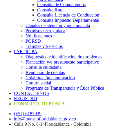
Consulta de Comparendos
Consulta Runt
Consulta Licencia de Conducción
Consulta Impuesto Departamental
Canales de atención y pida una cita
Permisos pico y placa
Notificaciones
PQRSD
Trámites y Servicios
PARTICIPA
Diagnóstico e identificación de problemas
Planeación y/o presupuesto participativo​
Consulta ciudadana
Rendición de cuentas
Colaboración e innovación
Control social
Programa de Transparencia y Ética Pública
CONTÁCTENOS
REGISTRO
CONSULTA TU PLACA
(+57) 6187939
info@transitofloridablanca.gov.co
Calle 9 No. 8-14Floridablanca - Colombia