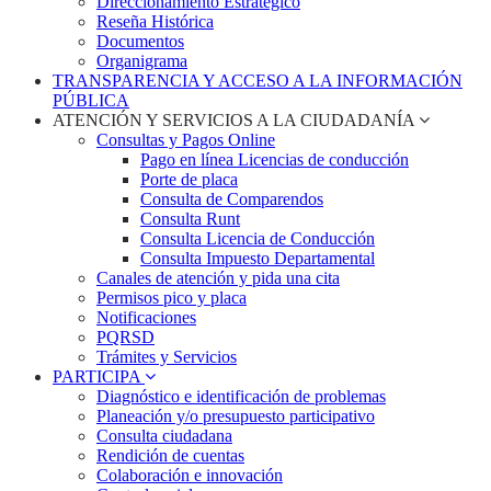
Direccionamiento Estratégico
Reseña Histórica
Documentos
Organigrama
TRANSPARENCIA Y ACCESO A LA INFORMACIÓN
PÚBLICA
ATENCIÓN Y SERVICIOS A LA CIUDADANÍA
Consultas y Pagos Online
Pago en línea Licencias de conducción
Porte de placa
Consulta de Comparendos
Consulta Runt
Consulta Licencia de Conducción
Consulta Impuesto Departamental
Canales de atención y pida una cita
Permisos pico y placa
Notificaciones
PQRSD
Trámites y Servicios
PARTICIPA
Diagnóstico e identificación de problemas
Planeación y/o presupuesto participativo​
Consulta ciudadana
Rendición de cuentas
Colaboración e innovación