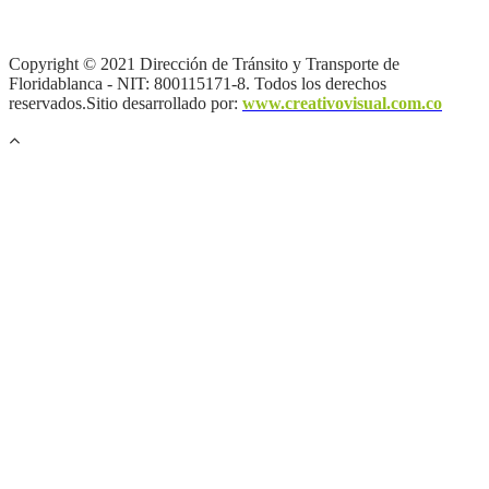
privacidad y tratamiento de datos personales |
Política de Derechos
de autor |
Otras políticas |
Mapa del sitio
Copyright © 2021 Dirección de Tránsito y Transporte de
Floridablanca - NIT: 800115171-8. Todos los derechos
reservados.Sitio desarrollado por:
www.creativovisual.com.co