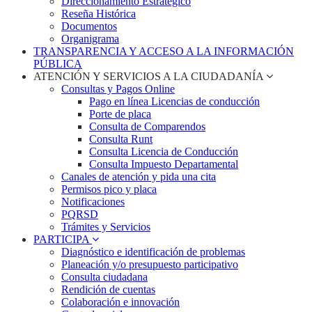
Direccionamiento Estratégico
Reseña Histórica
Documentos
Organigrama
TRANSPARENCIA Y ACCESO A LA INFORMACIÓN
PÚBLICA
ATENCIÓN Y SERVICIOS A LA CIUDADANÍA
Consultas y Pagos Online
Pago en línea Licencias de conducción
Porte de placa
Consulta de Comparendos
Consulta Runt
Consulta Licencia de Conducción
Consulta Impuesto Departamental
Canales de atención y pida una cita
Permisos pico y placa
Notificaciones
PQRSD
Trámites y Servicios
PARTICIPA
Diagnóstico e identificación de problemas
Planeación y/o presupuesto participativo​
Consulta ciudadana
Rendición de cuentas
Colaboración e innovación