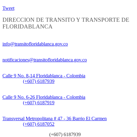
Tweet
DIRECCION DE TRANSITO Y TRANSPORTE DE
FLORIDABLANCA
Información General:
info@transitofloridablanca.gov.co
Notificaciones Judiciales:
notificaciones@transitofloridablanca.gov.co
Sede Principal:
Calle 9 No. 8-14 Floridablanca - Colombia
Teléfono:
(+607) 6187939
Sede CAT (Centro de Atención al Tránsito):
Calle 9 No. 6-26 Floridablanca - Colombia
Teléfono:
(+607) 6187919
Sede Patios:
Transversal Metropolitana # 47 - 36 Barrio El Carmen
Teléfono:
(+607) 6187052
Línea anticorrupción:
(+607) 6187939