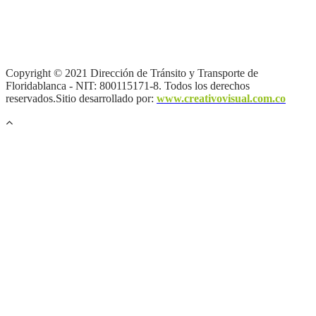
Términos y condiciones
|
Política de Seguridad y Privacidad de la
Información
|
Política de Seguridad informática
|
Política de
privacidad y tratamiento de datos personales |
Política de Derechos
de autor |
Otras políticas |
Mapa del sitio
Copyright © 2021 Dirección de Tránsito y Transporte de
Floridablanca - NIT: 800115171-8. Todos los derechos
reservados.Sitio desarrollado por:
www.creativovisual.com.co