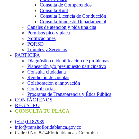
Consulta de Comparendos
Consulta Runt
Consulta Licencia de Conducción
Consulta Impuesto Departamental
Canales de atención y pida una cita
Permisos pico y placa
Notificaciones
PQRSD
Trámites y Servicios
PARTICIPA
Diagnóstico e identificación de problemas
Planeación y/o presupuesto participativo​
Consulta ciudadana
Rendición de cuentas
Colaboración e innovación
Control social
Programa de Transparencia y Ética Pública
CONTÁCTENOS
REGISTRO
CONSULTA TU PLACA
(+57) 6187939
info@transitofloridablanca.gov.co
Calle 9 No. 8-14Floridablanca - Colombia