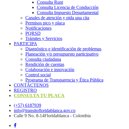
Consulta Runt
Consulta Licencia de Conducción
Consulta Impuesto Departamental
Canales de atención y pida una cita
Permisos pico y placa
Notificaciones
PQRSD
Trámites y Servicios
PARTICIPA
Diagnóstico e identificación de problemas
Planeación y/o presupuesto participativo​
Consulta ciudadana
Rendición de cuentas
Colaboración e innovación
Control social
Programa de Transparencia y Ética Pública
CONTÁCTENOS
REGISTRO
CONSULTA TU PLACA
(+57) 6187939
info@transitofloridablanca.gov.co
Calle 9 No. 8-14Floridablanca - Colombia