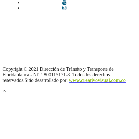
Términos y condiciones
|
Política de Seguridad y Privacidad de la
Información
|
Política de Seguridad informática
|
Política de
privacidad y tratamiento de datos personales |
Política de Derechos
de autor |
Otras políticas |
Mapa del sitio
Copyright © 2021 Dirección de Tránsito y Transporte de
Floridablanca - NIT: 800115171-8. Todos los derechos
reservados.Sitio desarrollado por:
www.creativovisual.com.co