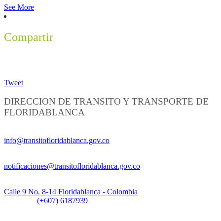
See More
Compartir
Tweet
DIRECCION DE TRANSITO Y TRANSPORTE DE
FLORIDABLANCA
Información General:
info@transitofloridablanca.gov.co
Notificaciones Judiciales:
notificaciones@transitofloridablanca.gov.co
Sede Principal:
Calle 9 No. 8-14 Floridablanca - Colombia
Teléfono:
(+607) 6187939
Sede CAT (Centro de Atención al Tránsito):