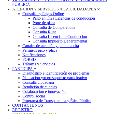
PÚBLICA
ATENCIÓN Y SERVICIOS A LA CIUDADANÍA
Consultas y Pagos Online
Pago en línea Licencias de conducción
Porte de placa
Consulta de Comparendos
Consulta Runt
Consulta Licencia de Conducción
Consulta Impuesto Departamental
Canales de atención y pida una cita
Permisos pico y placa
Notificaciones
PQRSD
Trámites y Servicios
PARTICIPA
Diagnóstico e identificación de problemas
Planeación y/o presupuesto participativo​
Consulta ciudadana
Rendición de cuentas
Colaboración e innovación
Control social
Programa de Transparencia y Ética Pública
CONTÁCTENOS
REGISTRO