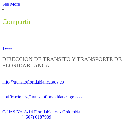
See More
Compartir
Tweet
DIRECCION DE TRANSITO Y TRANSPORTE DE
FLORIDABLANCA
Información General:
info@transitofloridablanca.gov.co
Notificaciones Judiciales:
notificaciones@transitofloridablanca.gov.co
Sede Principal:
Calle 9 No. 8-14 Floridablanca - Colombia
Teléfono:
(+607) 6187939
Sede CAT (Centro de Atención al Tránsito):