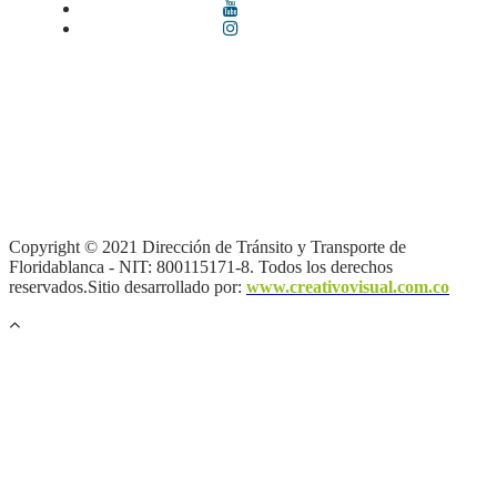
Términos y condiciones
|
Política de Seguridad y Privacidad de la
Información
|
Política de Seguridad informática
|
Política de
privacidad y tratamiento de datos personales |
Política de Derechos
de autor |
Otras políticas |
Mapa del sitio
Copyright © 2021 Dirección de Tránsito y Transporte de
Floridablanca - NIT: 800115171-8. Todos los derechos
reservados.Sitio desarrollado por:
www.creativovisual.com.co