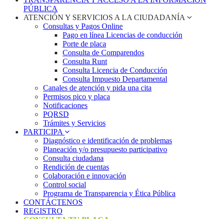
PÚBLICA
ATENCIÓN Y SERVICIOS A LA CIUDADANÍA
Consultas y Pagos Online
Pago en línea Licencias de conducción
Porte de placa
Consulta de Comparendos
Consulta Runt
Consulta Licencia de Conducción
Consulta Impuesto Departamental
Canales de atención y pida una cita
Permisos pico y placa
Notificaciones
PQRSD
Trámites y Servicios
PARTICIPA
Diagnóstico e identificación de problemas
Planeación y/o presupuesto participativo​
Consulta ciudadana
Rendición de cuentas
Colaboración e innovación
Control social
Programa de Transparencia y Ética Pública
CONTÁCTENOS
REGISTRO