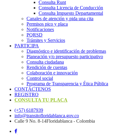
Consulta Runt
Consulta Licencia de Conducción
Consulta Impuesto Departamental
Canales de atención y pida una cita
Permisos pico y placa
Notificaciones
PQRSD
Trámites y Servicios
PARTICIPA
Diagnóstico e identificación de problemas
Planeación y/o presupuesto participativo​
Consulta ciudadana
Rendición de cuentas
Colaboración e innovación
Control social
Programa de Transparencia y Ética Pública
CONTÁCTENOS
REGISTRO
CONSULTA TU PLACA
(+57) 6187939
info@transitofloridablanca.gov.co
Calle 9 No. 8-14Floridablanca - Colombia