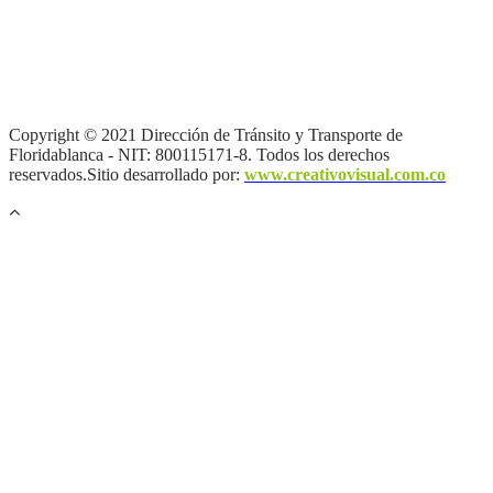
Términos y condiciones
|
Política de Seguridad y Privacidad de la
Información
|
Política de Seguridad informática
|
Política de
privacidad y tratamiento de datos personales |
Política de Derechos
de autor |
Otras políticas |
Mapa del sitio
Copyright © 2021 Dirección de Tránsito y Transporte de
Floridablanca - NIT: 800115171-8. Todos los derechos
reservados.Sitio desarrollado por:
www.creativovisual.com.co