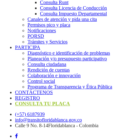
Consulta Runt
Consulta Licencia de Conducción
Consulta Impuesto Departamental
Canales de atención y pida una cita
Permisos pico y placa
Notificaciones
PQRSD
Trámites y Servicios
PARTICIPA
Diagnóstico e identificación de problemas
Planeación y/o presupuesto participativo​
Consulta ciudadana
Rendición de cuentas
Colaboración e innovación
Control social
Programa de Transparencia y Ética Pública
CONTÁCTENOS
REGISTRO
CONSULTA TU PLACA
(+57) 6187939
info@transitofloridablanca.gov.co
Calle 9 No. 8-14Floridablanca - Colombia