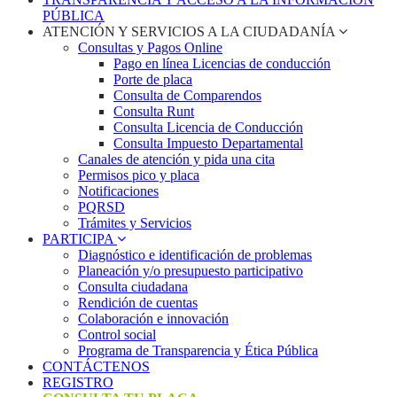
PÚBLICA
ATENCIÓN Y SERVICIOS A LA CIUDADANÍA
Consultas y Pagos Online
Pago en línea Licencias de conducción
Porte de placa
Consulta de Comparendos
Consulta Runt
Consulta Licencia de Conducción
Consulta Impuesto Departamental
Canales de atención y pida una cita
Permisos pico y placa
Notificaciones
PQRSD
Trámites y Servicios
PARTICIPA
Diagnóstico e identificación de problemas
Planeación y/o presupuesto participativo​
Consulta ciudadana
Rendición de cuentas
Colaboración e innovación
Control social
Programa de Transparencia y Ética Pública
CONTÁCTENOS
REGISTRO