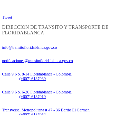
Tweet
DIRECCION DE TRANSITO Y TRANSPORTE DE
FLORIDABLANCA
Información General:
info@transitofloridablanca.gov.co
Notificaciones Judiciales:
notificaciones@transitofloridablanca.gov.co
Sede Principal:
Calle 9 No. 8-14 Floridablanca - Colombia
Teléfono:
(+607) 6187939
Sede CAT (Centro de Atención al Tránsito):
Calle 9 No. 6-26 Floridablanca - Colombia
Teléfono:
(+607) 6187919
Sede Patios:
Transversal Metropolitana # 47 - 36 Barrio El Carmen
Teléfono:
(+607) 6187052