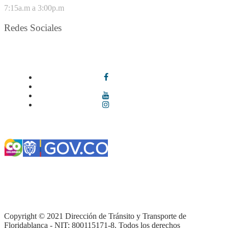
7:15a.m a 3:00p.m
Redes Sociales
Síguenos en redes sociales
Términos y condiciones
|
Política de Seguridad y Privacidad de la
Información
|
Política de Seguridad informática
|
Política de
privacidad y tratamiento de datos personales |
Política de Derechos
de autor |
Otras políticas |
Mapa del sitio
Copyright © 2021 Dirección de Tránsito y Transporte de
Floridablanca - NIT: 800115171-8. Todos los derechos