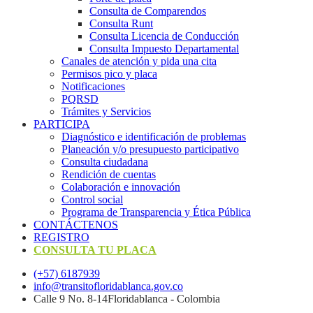
Consulta de Comparendos
Consulta Runt
Consulta Licencia de Conducción
Consulta Impuesto Departamental
Canales de atención y pida una cita
Permisos pico y placa
Notificaciones
PQRSD
Trámites y Servicios
PARTICIPA
Diagnóstico e identificación de problemas
Planeación y/o presupuesto participativo​
Consulta ciudadana
Rendición de cuentas
Colaboración e innovación
Control social
Programa de Transparencia y Ética Pública
CONTÁCTENOS
REGISTRO
CONSULTA TU PLACA
(+57) 6187939
info@transitofloridablanca.gov.co
Calle 9 No. 8-14Floridablanca - Colombia