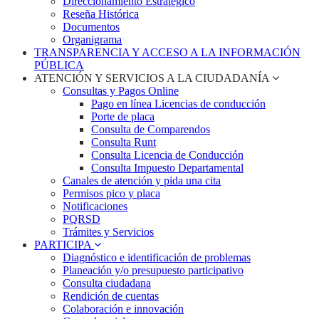
Direccionamiento Estratégico
Reseña Histórica
Documentos
Organigrama
TRANSPARENCIA Y ACCESO A LA INFORMACIÓN
PÚBLICA
ATENCIÓN Y SERVICIOS A LA CIUDADANÍA
Consultas y Pagos Online
Pago en línea Licencias de conducción
Porte de placa
Consulta de Comparendos
Consulta Runt
Consulta Licencia de Conducción
Consulta Impuesto Departamental
Canales de atención y pida una cita
Permisos pico y placa
Notificaciones
PQRSD
Trámites y Servicios
PARTICIPA
Diagnóstico e identificación de problemas
Planeación y/o presupuesto participativo​
Consulta ciudadana
Rendición de cuentas
Colaboración e innovación