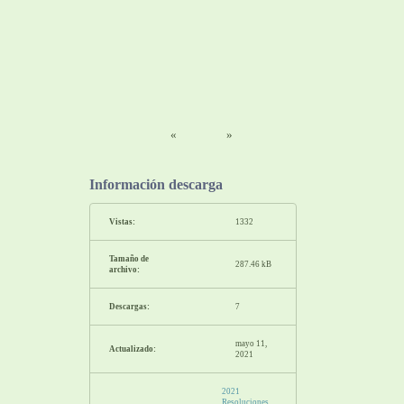
«
»
Información descarga
Vistas:
1332
Tamaño de
287.46 kB
archivo:
Descargas:
7
mayo 11,
Actualizado:
2021
2021
Resoluciones