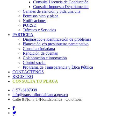
Consulta Licencia de Conducción
Consulta Impuesto Departamental
Canales de atención y pida una cita
Permisos pico y placa
Notificaciones
PQRSD
Trámites y Servicios
PARTICIPA
Diagnóstico e identificación de problemas
Planeación y/o presupuesto participativo​
Consulta ciudadana
Rendición de cuentas
Colaboración e innovación
Control social
Programa de Transparencia y Ética Pública
CONTÁCTENOS
REGISTRO
CONSULTA TU PLACA
(+57) 6187939
info@transitofloridablanca.gov.co
Calle 9 No. 8-14Floridablanca - Colombia