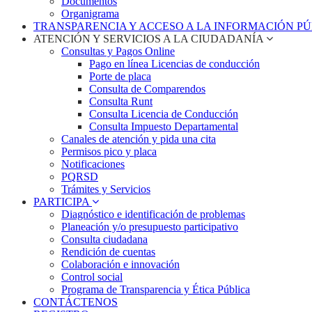
Documentos
Organigrama
TRANSPARENCIA Y ACCESO A LA INFORMACIÓN P
ATENCIÓN Y SERVICIOS A LA CIUDADANÍA
Consultas y Pagos Online
Pago en línea Licencias de conducción
Porte de placa
Consulta de Comparendos
Consulta Runt
Consulta Licencia de Conducción
Consulta Impuesto Departamental
Canales de atención y pida una cita
Permisos pico y placa
Notificaciones
PQRSD
Trámites y Servicios
PARTICIPA
Diagnóstico e identificación de problemas
Planeación y/o presupuesto participativo​
Consulta ciudadana
Rendición de cuentas
Colaboración e innovación
Control social
Programa de Transparencia y Ética Pública
CONTÁCTENOS