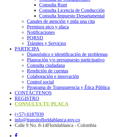
Consulta Runt
Consulta Licencia de Conducción
Consulta Impuesto Departamental
Canales de atención y pida una cita
Permisos pico y placa
Notificaciones
PQRSD
Trámites y Servicios
PARTICIPA
Diagnóstico e identificación de problemas
Planeación y/o presupuesto participativo​
Consulta ciudadana
Rendición de cuentas
Colaboración e innovación
Control social
Programa de Transparencia y Ética Pública
CONTÁCTENOS
REGISTRO
CONSULTA TU PLACA
(+57) 6187939
info@transitofloridablanca.gov.co
Calle 9 No. 8-14Floridablanca - Colombia