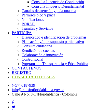
Consulta Licencia de Conducción
Consulta Impuesto Departamental
Canales de atención y pida una cita
Permisos pico y placa
Notificaciones
PQRSD
Trámites y Servicios
PARTICIPA
Diagnóstico e identificación de problemas
Planeación y/o presupuesto participativo​
Consulta ciudadana
Rendición de cuentas
Colaboración e innovación
Control social
Programa de Transparencia y Ética Pública
CONTÁCTENOS
REGISTRO
CONSULTA TU PLACA
(+57) 6187939
info@transitofloridablanca.gov.co
Calle 9 No. 8-14Floridablanca - Colombia