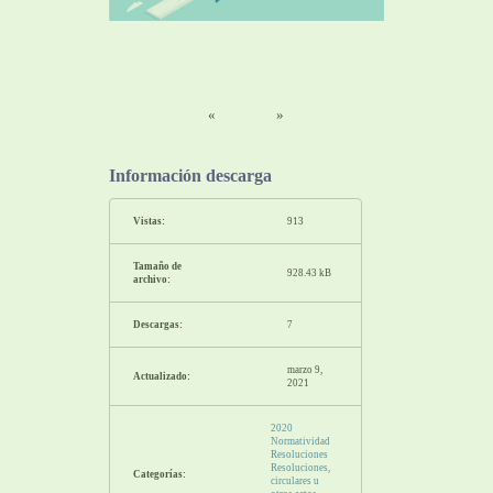
«
»
Información descarga
Vistas:
913
Tamaño de
928.43 kB
archivo:
Descargas:
7
marzo 9,
Actualizado:
2021
2020
Normatividad
Resoluciones
Resoluciones,
Categorías:
circulares u