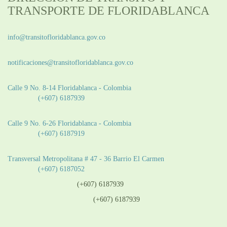
TRANSPORTE DE FLORIDABLANCA
Información General:
info@transitofloridablanca.gov.co
Notificaciones Judiciales:
notificaciones@transitofloridablanca.gov.co
Sede Principal:
Calle 9 No. 8-14 Floridablanca - Colombia
Teléfono:
(+607) 6187939
Sede CAT (Centro de Atención al Tránsito):
Calle 9 No. 6-26 Floridablanca - Colombia
Teléfono:
(+607) 6187919
Sede Patios:
Transversal Metropolitana # 47 - 36 Barrio El Carmen
Teléfono:
(+607) 6187052
Línea anticorrupción:
(+607) 6187939
Línea atención ciudadanía:
(+607) 6187939