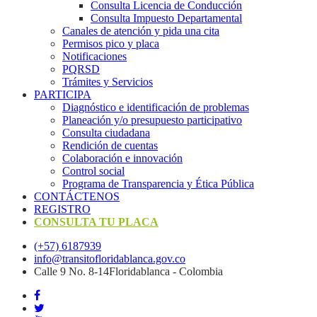
Consulta Licencia de Conducción
Consulta Impuesto Departamental
Canales de atención y pida una cita
Permisos pico y placa
Notificaciones
PQRSD
Trámites y Servicios
PARTICIPA
Diagnóstico e identificación de problemas
Planeación y/o presupuesto participativo​
Consulta ciudadana
Rendición de cuentas
Colaboración e innovación
Control social
Programa de Transparencia y Ética Pública
CONTÁCTENOS
REGISTRO
CONSULTA TU PLACA
(+57) 6187939
info@transitofloridablanca.gov.co
Calle 9 No. 8-14Floridablanca - Colombia