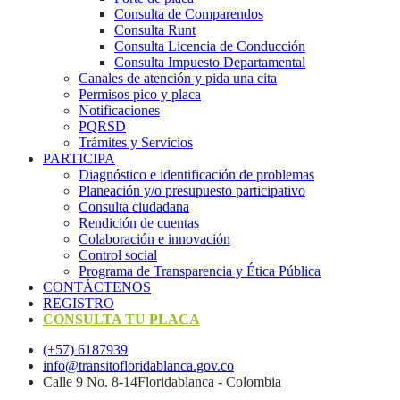
Consulta de Comparendos
Consulta Runt
Consulta Licencia de Conducción
Consulta Impuesto Departamental
Canales de atención y pida una cita
Permisos pico y placa
Notificaciones
PQRSD
Trámites y Servicios
PARTICIPA
Diagnóstico e identificación de problemas
Planeación y/o presupuesto participativo​
Consulta ciudadana
Rendición de cuentas
Colaboración e innovación
Control social
Programa de Transparencia y Ética Pública
CONTÁCTENOS
REGISTRO
CONSULTA TU PLACA
(+57) 6187939
info@transitofloridablanca.gov.co
Calle 9 No. 8-14Floridablanca - Colombia