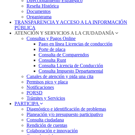
Direccionamiento Estratégico
Reseña Histórica
Documentos
Organigrama
TRANSPARENCIA Y ACCESO A LA INFORMACIÓN
PÚBLICA
ATENCIÓN Y SERVICIOS A LA CIUDADANÍA
Consultas y Pagos Online
Pago en línea Licencias de conducción
Porte de placa
Consulta de Comparendos
Consulta Runt
Consulta Licencia de Conducción
Consulta Impuesto Departamental
Canales de atención y pida una cita
Permisos pico y placa
Notificaciones
PQRSD
Trámites y Servicios
PARTICIPA
Diagnóstico e identificación de problemas
Planeación y/o presupuesto participativo​
Consulta ciudadana
Rendición de cuentas
Colaboración e innovación