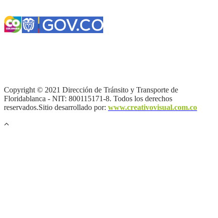
Términos y condiciones
|
Política de Seguridad y Privacidad de la
Información
|
Política de Seguridad informática
|
Política de
privacidad y tratamiento de datos personales |
Política de Derechos
de autor |
Otras políticas |
Mapa del sitio
Copyright © 2021 Dirección de Tránsito y Transporte de
Floridablanca - NIT: 800115171-8. Todos los derechos
reservados.Sitio desarrollado por:
www.creativovisual.com.co