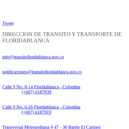
Tweet
DIRECCION DE TRANSITO Y TRANSPORTE DE
FLORIDABLANCA
Información General:
info@transitofloridablanca.gov.co
Notificaciones Judiciales:
notificaciones@transitofloridablanca.gov.co
Sede Principal:
Calle 9 No. 8-14 Floridablanca - Colombia
Teléfono:
(+607) 6187939
Sede CAT (Centro de Atención al Tránsito):
Calle 9 No. 6-26 Floridablanca - Colombia
Teléfono:
(+607) 6187919
Sede Patios:
Transversal Metropolitana # 47 - 36 Barrio El Carmen