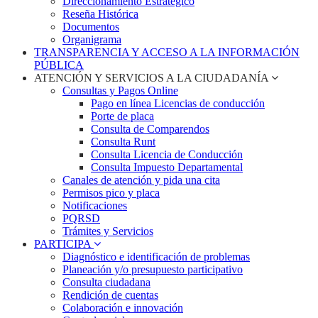
Direccionamiento Estratégico
Reseña Histórica
Documentos
Organigrama
TRANSPARENCIA Y ACCESO A LA INFORMACIÓN
PÚBLICA
ATENCIÓN Y SERVICIOS A LA CIUDADANÍA
Consultas y Pagos Online
Pago en línea Licencias de conducción
Porte de placa
Consulta de Comparendos
Consulta Runt
Consulta Licencia de Conducción
Consulta Impuesto Departamental
Canales de atención y pida una cita
Permisos pico y placa
Notificaciones
PQRSD
Trámites y Servicios
PARTICIPA
Diagnóstico e identificación de problemas
Planeación y/o presupuesto participativo​
Consulta ciudadana
Rendición de cuentas
Colaboración e innovación