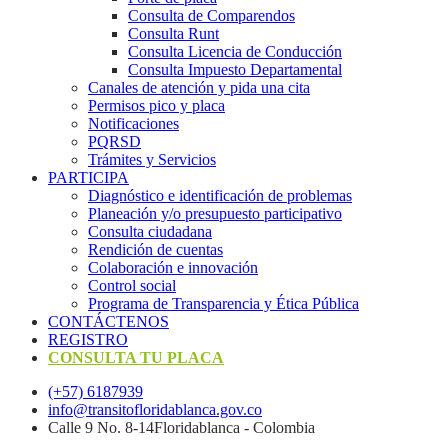
Consulta de Comparendos
Consulta Runt
Consulta Licencia de Conducción
Consulta Impuesto Departamental
Canales de atención y pida una cita
Permisos pico y placa
Notificaciones
PQRSD
Trámites y Servicios
PARTICIPA
Diagnóstico e identificación de problemas
Planeación y/o presupuesto participativo​
Consulta ciudadana
Rendición de cuentas
Colaboración e innovación
Control social
Programa de Transparencia y Ética Pública
CONTÁCTENOS
REGISTRO
CONSULTA TU PLACA
(+57) 6187939
info@transitofloridablanca.gov.co
Calle 9 No. 8-14Floridablanca - Colombia