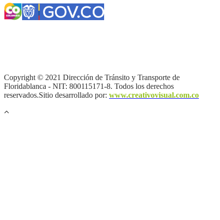
Términos y condiciones
|
Política de Seguridad y Privacidad de la
Información
|
Política de Seguridad informática
|
Política de
privacidad y tratamiento de datos personales |
Política de Derechos
de autor |
Otras políticas |
Mapa del sitio
Copyright © 2021 Dirección de Tránsito y Transporte de
Floridablanca - NIT: 800115171-8. Todos los derechos
reservados.Sitio desarrollado por:
www.creativovisual.com.co