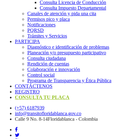
Consulta Licencia de Conducción
Consulta Impuesto Departamental
Canales de atención y pida una cita
Permisos pico y placa
Notificaciones
PQRSD
Trámites y Servicios
PARTICIPA
Diagnóstico e identificación de problemas
Planeación y/o presupuesto participativo​
Consulta ciudadana
Rendición de cuentas
Colaboración e innovación
Control social
Programa de Transparencia y Ética Pública
CONTÁCTENOS
REGISTRO
CONSULTA TU PLACA
(+57) 6187939
info@transitofloridablanca.gov.co
Calle 9 No. 8-14Floridablanca - Colombia