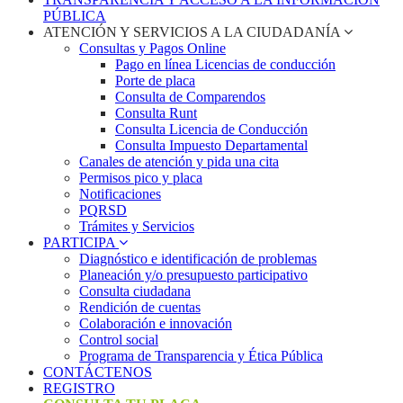
PÚBLICA
ATENCIÓN Y SERVICIOS A LA CIUDADANÍA
Consultas y Pagos Online
Pago en línea Licencias de conducción
Porte de placa
Consulta de Comparendos
Consulta Runt
Consulta Licencia de Conducción
Consulta Impuesto Departamental
Canales de atención y pida una cita
Permisos pico y placa
Notificaciones
PQRSD
Trámites y Servicios
PARTICIPA
Diagnóstico e identificación de problemas
Planeación y/o presupuesto participativo​
Consulta ciudadana
Rendición de cuentas
Colaboración e innovación
Control social
Programa de Transparencia y Ética Pública
CONTÁCTENOS
REGISTRO