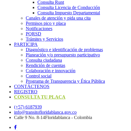
Consulta Runt
Consulta Licencia de Conducción
Consulta Impuesto Departamental
Canales de atención y pida una cita
Permisos pico y placa
Notificaciones
PQRSD
Trámites y Servicios
PARTICIPA
Diagnóstico e identificación de problemas
Planeación y/o presupuesto participativo​
Consulta ciudadana
Rendición de cuentas
Colaboración e innovación
Control social
Programa de Transparencia y Ética Pública
CONTÁCTENOS
REGISTRO
CONSULTA TU PLACA
(+57) 6187939
info@transitofloridablanca.gov.co
Calle 9 No. 8-14Floridablanca - Colombia