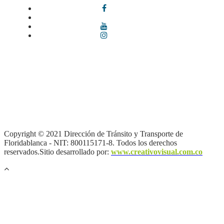
Términos y condiciones
|
Política de Seguridad y Privacidad de la
Información
|
Política de Seguridad informática
|
Política de
privacidad y tratamiento de datos personales |
Política de Derechos
de autor |
Otras políticas |
Mapa del sitio
Copyright © 2021 Dirección de Tránsito y Transporte de
Floridablanca - NIT: 800115171-8. Todos los derechos
reservados.Sitio desarrollado por:
www.creativovisual.com.co