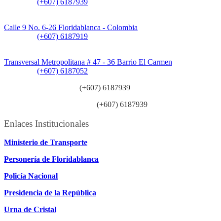
Teléfono:
(+607) 6187939
Sede CAT (Centro de Atención al Tránsito):
Calle 9 No. 6-26 Floridablanca - Colombia
Teléfono:
(+607) 6187919
Sede Patios:
Transversal Metropolitana # 47 - 36 Barrio El Carmen
Teléfono:
(+607) 6187052
Línea anticorrupción:
(+607) 6187939
Línea atención ciudadanía:
(+607) 6187939
Enlaces Institucionales
Ministerio de Transporte
Personería de Floridablanca
Policía Nacional
Presidencia de la República
Urna de Cristal