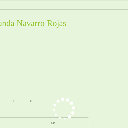
anda Navarro Rojas
«
»
600