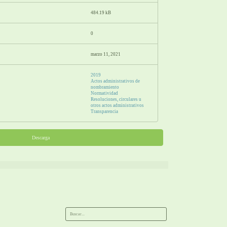
484.19 kB
0
marzo 11, 2021
2019
Actos administrativos de
nombramiento
Normatividad
Resoluciones, circulares u
otros actos administrativos
Transparencia
Descarga