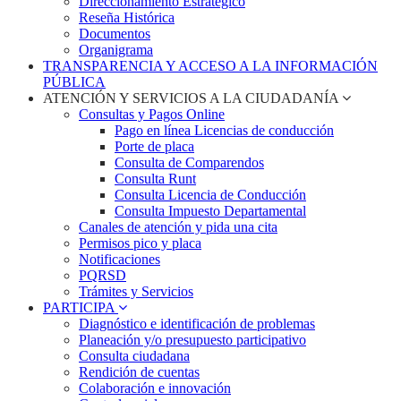
Direccionamiento Estratégico
Reseña Histórica
Documentos
Organigrama
TRANSPARENCIA Y ACCESO A LA INFORMACIÓN
PÚBLICA
ATENCIÓN Y SERVICIOS A LA CIUDADANÍA
Consultas y Pagos Online
Pago en línea Licencias de conducción
Porte de placa
Consulta de Comparendos
Consulta Runt
Consulta Licencia de Conducción
Consulta Impuesto Departamental
Canales de atención y pida una cita
Permisos pico y placa
Notificaciones
PQRSD
Trámites y Servicios
PARTICIPA
Diagnóstico e identificación de problemas
Planeación y/o presupuesto participativo​
Consulta ciudadana
Rendición de cuentas
Colaboración e innovación