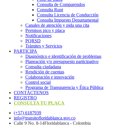
Consulta de Comparendos
Consulta Runt
Consulta Licencia de Conducción
Consulta Impuesto Departamental
Canales de atención y pida una cita
Permisos pico y placa
Notificaciones
PQRSD
Trámites y Servicios
PARTICIPA
Diagnóstico e identificación de problemas
Planeación y/o presupuesto participativo​
Consulta ciudadana
Rendición de cuentas
Colaboración e innovación
Control social
Programa de Transparencia y Ética Pública
CONTÁCTENOS
REGISTRO
CONSULTA TU PLACA
(+57) 6187939
info@transitofloridablanca.gov.co
Calle 9 No. 8-14Floridablanca - Colombia