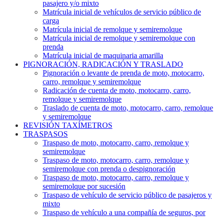
pasajero y/o mixto
Matrícula inicial de vehículos de servicio público de
carga
Matrícula inicial de remolque y semiremolque
Matrícula inicial de remolque y semiremolque con
prenda
Matrícula inicial de maquinaria amarilla
PIGNORACIÓN, RADICACIÓN Y TRASLADO
Pignoración o levante de prenda de moto, motocarro,
carro, remolque y semiremolque
Radicación de cuenta de moto, motocarro, carro,
remolque y semiremolque
Traslado de cuenta de moto, motocarro, carro, remolque
y semiremolque
REVISIÓN TAXÍMETROS
TRASPASOS
Traspaso de moto, motocarro, carro, remolque y
semiremolque
Traspaso de moto, motocarro, carro, remolque y
semiremolque con prenda o despignoración
Traspaso de moto, motocarro, carro, remolque y
semiremolque por sucesión
Traspaso de vehículo de servicio público de pasajeros y
mixto
Traspaso de vehículo a una compañía de seguros, por