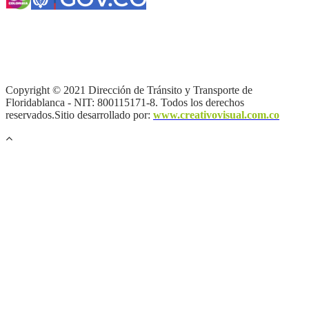
Términos y condiciones
|
Política de Seguridad y Privacidad de la
Información
|
Política de Seguridad informática
|
Política de
privacidad y tratamiento de datos personales |
Política de Derechos
de autor |
Otras políticas |
Mapa del sitio
Copyright © 2021 Dirección de Tránsito y Transporte de
Floridablanca - NIT: 800115171-8. Todos los derechos
reservados.Sitio desarrollado por:
www.creativovisual.com.co