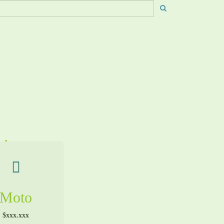
echos
Moto
$xxx.xxx