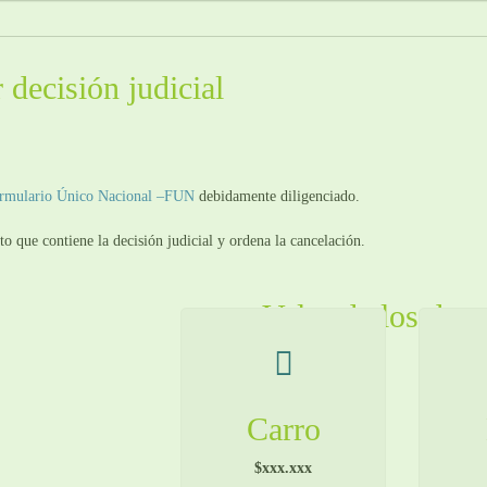
 decisión judicial
rmulario Único Nacional –FUN
debidamente diligenciado.
to que contiene la decisión judicial y ordena la cancelación.
Valor de los der
Carro
$xxx.xxx