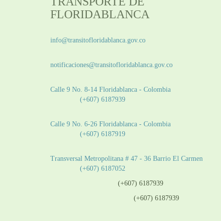
TRANSPORTE DE
FLORIDABLANCA
Información General:
info@transitofloridablanca.gov.co
Notificaciones Judiciales:
notificaciones@transitofloridablanca.gov.co
Sede Principal:
Calle 9 No. 8-14 Floridablanca - Colombia
Teléfono:
(+607) 6187939
Sede CAT (Centro de Atención al Tránsito):
Calle 9 No. 6-26 Floridablanca - Colombia
Teléfono:
(+607) 6187919
Sede Patios:
Transversal Metropolitana # 47 - 36 Barrio El Carmen
Teléfono:
(+607) 6187052
Línea anticorrupción:
(+607) 6187939
Línea atención ciudadanía:
(+607) 6187939