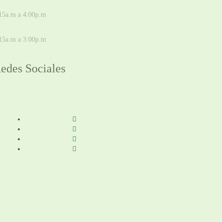
E LUNES A JUEVES
15a.m a 4:00p.m
IERNES
15a.m a 3:00p.m
edes Sociales
Síguenos en redes sociales