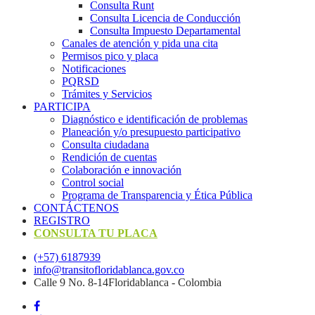
Consulta Runt
Consulta Licencia de Conducción
Consulta Impuesto Departamental
Canales de atención y pida una cita
Permisos pico y placa
Notificaciones
PQRSD
Trámites y Servicios
PARTICIPA
Diagnóstico e identificación de problemas
Planeación y/o presupuesto participativo​
Consulta ciudadana
Rendición de cuentas
Colaboración e innovación
Control social
Programa de Transparencia y Ética Pública
CONTÁCTENOS
REGISTRO
CONSULTA TU PLACA
(+57) 6187939
info@transitofloridablanca.gov.co
Calle 9 No. 8-14Floridablanca - Colombia