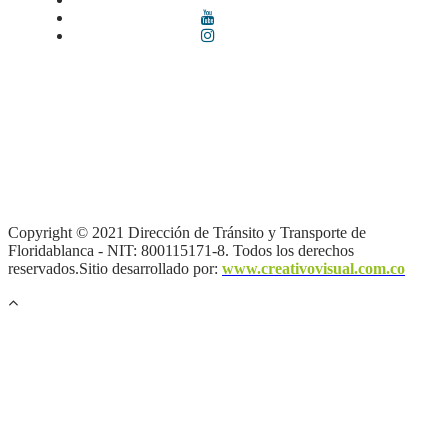
Términos y condiciones
|
Política de Seguridad y Privacidad de la
Información
|
Política de Seguridad informática
|
Política de
privacidad y tratamiento de datos personales |
Política de Derechos
de autor |
Otras políticas |
Mapa del sitio
Copyright © 2021 Dirección de Tránsito y Transporte de
Floridablanca - NIT: 800115171-8. Todos los derechos
reservados.Sitio desarrollado por:
www.creativovisual.com.co