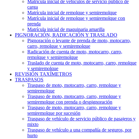
Matrícula inicial de vehículos de servicio público de
carga
Matrícula inicial de remolque y semiremolque
Matrícula inicial de remolque y semiremolque con
prenda
Matrícula inicial de maquinaria amarilla
PIGNORACIÓN, RADICACIÓN Y TRASLADO
Pignoración o levante de prenda de moto, motocarro,
carro, remolque y semiremolque
Radicación de cuenta de moto, motocarro, carro,
remolque y semiremolque
Traslado de cuenta de moto, motocarro, carro, remolque
y semiremolque
REVISIÓN TAXÍMETROS
TRASPASOS
Traspaso de moto, motocarro, carro, remolque y
semiremolque
Traspaso de moto, motocarro, carro, remolque y
semiremolque con prenda o despignoración
Traspaso de moto, motocarro, carro, remolque y
semiremolque por sucesión
Traspaso de vehículo de servicio público de pasajeros y
mixto
Traspaso de vehículo a una compañía de seguros, por
hurto