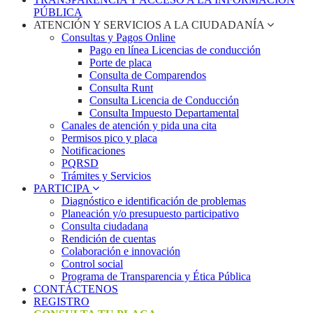
PÚBLICA
ATENCIÓN Y SERVICIOS A LA CIUDADANÍA
Consultas y Pagos Online
Pago en línea Licencias de conducción
Porte de placa
Consulta de Comparendos
Consulta Runt
Consulta Licencia de Conducción
Consulta Impuesto Departamental
Canales de atención y pida una cita
Permisos pico y placa
Notificaciones
PQRSD
Trámites y Servicios
PARTICIPA
Diagnóstico e identificación de problemas
Planeación y/o presupuesto participativo​
Consulta ciudadana
Rendición de cuentas
Colaboración e innovación
Control social
Programa de Transparencia y Ética Pública
CONTÁCTENOS
REGISTRO