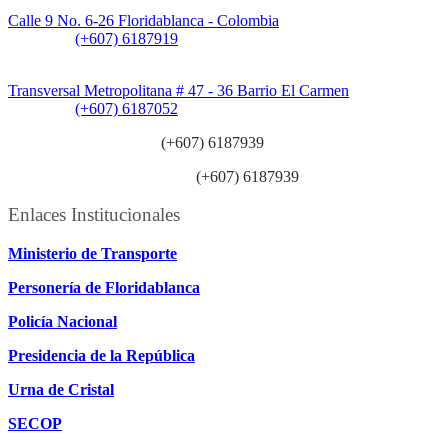
Sede CAT (Centro de Atención al Tránsito):
Calle 9 No. 6-26 Floridablanca - Colombia
Teléfono:
(+607) 6187919
Sede Patios:
Transversal Metropolitana # 47 - 36 Barrio El Carmen
Teléfono:
(+607) 6187052
Línea anticorrupción:
(+607) 6187939
Línea atención ciudadanía:
(+607) 6187939
Enlaces Institucionales
Ministerio de Transporte
Personería de Floridablanca
Policía Nacional
Presidencia de la República
Urna de Cristal
SECOP