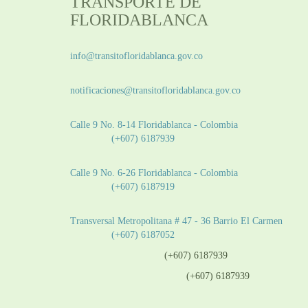
TRANSPORTE DE
FLORIDABLANCA
Información General:
info@transitofloridablanca.gov.co
Notificaciones Judiciales:
notificaciones@transitofloridablanca.gov.co
Sede Principal:
Calle 9 No. 8-14 Floridablanca - Colombia
Teléfono:
(+607) 6187939
Sede CAT (Centro de Atención al Tránsito):
Calle 9 No. 6-26 Floridablanca - Colombia
Teléfono:
(+607) 6187919
Sede Patios:
Transversal Metropolitana # 47 - 36 Barrio El Carmen
Teléfono:
(+607) 6187052
Línea anticorrupción:
(+607) 6187939
Línea atención ciudadanía:
(+607) 6187939