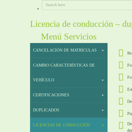
Licencia de conducción – du
Menú Servicios
CANCELACIÓN DE MATRÍCULAS
Reg
Fo
CAMBIO CARACTERÍSTICAS DE
Fo
VEHÍCULO
Est
CERTIFICACIONES
De
DUPLICADOS
Pa
De
LICENCIAS DE CONDUCCIÓN
de