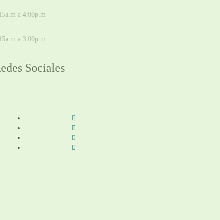
E LUNES A JUEVES
15a.m a 4:00p.m
IERNES
15a.m a 3:00p.m
edes Sociales
Síguenos en redes sociales