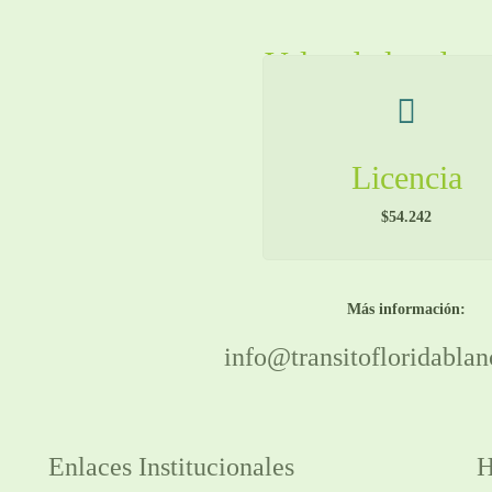
Valor de los der
Licencia
$54.242
Más información:
info@transitofloridablan
Enlaces Institucionales
H