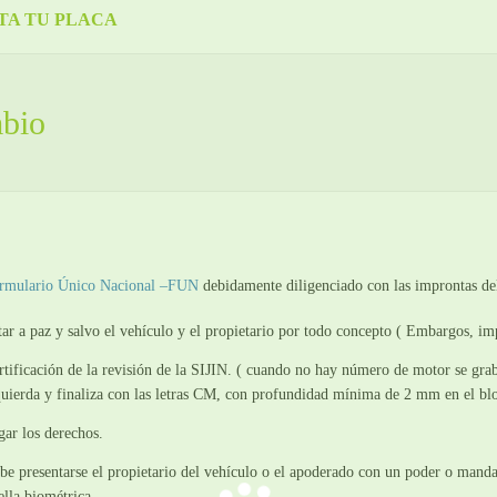
TA TU PLACA
mbio
rmulario Único Nacional –FUN
debidamente diligenciado con las improntas del
tar a paz y salvo el vehículo y el propietario por todo concepto ( Embargos, imp
rtificación de la revisión de la SIJIN. ( cuando no hay número de motor se gra
quierda y finaliza con las letras CM, con profundidad mínima de 2 mm en el bl
gar los derechos.
be presentarse el propietario del vehículo o el apoderado con un poder o manda
ella biométrica.