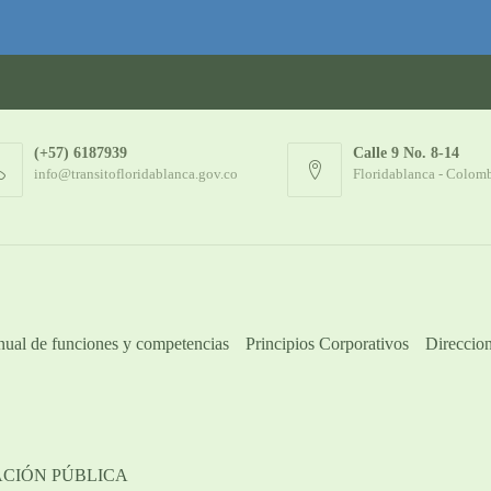
(+57) 6187939
Calle 9 No. 8-14
info@transitofloridablanca.gov.co
Floridablanca - Colom
ual de funciones y competencias
Principios Corporativos
Direccion
ACIÓN PÚBLICA