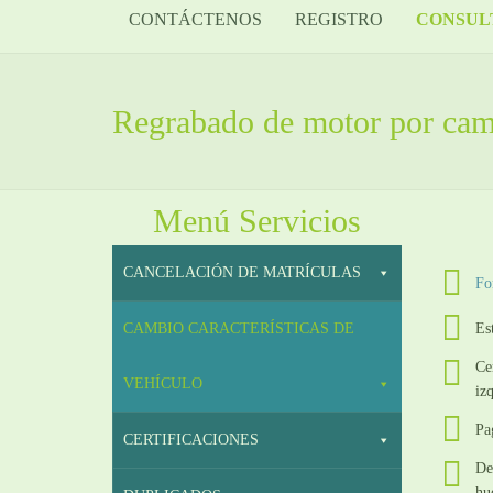
CONTÁCTENOS
REGISTRO
CONSUL
Regrabado de motor por ca
Menú Servicios
CANCELACIÓN DE MATRÍCULAS
Fo
Es
CAMBIO CARACTERÍSTICAS DE
Ce
VEHÍCULO
iz
Pa
CERTIFICACIONES
De
hu