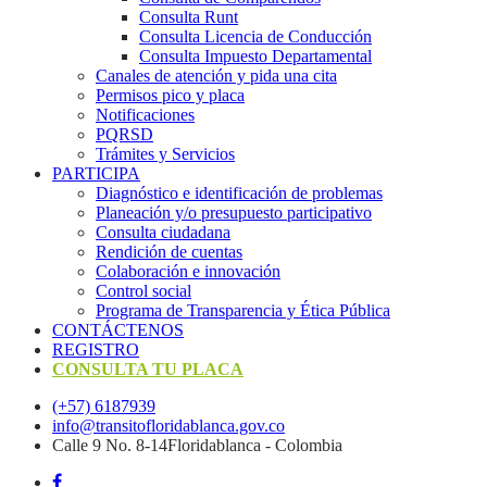
Consulta Runt
Consulta Licencia de Conducción
Consulta Impuesto Departamental
Canales de atención y pida una cita
Permisos pico y placa
Notificaciones
PQRSD
Trámites y Servicios
PARTICIPA
Diagnóstico e identificación de problemas
Planeación y/o presupuesto participativo​
Consulta ciudadana
Rendición de cuentas
Colaboración e innovación
Control social
Programa de Transparencia y Ética Pública
CONTÁCTENOS
REGISTRO
CONSULTA TU PLACA
(+57) 6187939
info@transitofloridablanca.gov.co
Calle 9 No. 8-14Floridablanca - Colombia