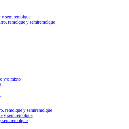
e y semiremolque
carro, remolque y semiremolque
ro y/o mixto
a
a
rro, remolque y semiremolque
ue y semiremolque
 y semiremolque