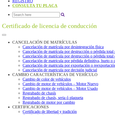
REGISTRO
CONSULTA TU PLACA
Certificado de licencia de conducción
CANCELACIÓN DE MATRÍCULAS
Cancelación de matrícula por desintegración física
Cancelación de matrícula por destrucción o pérdida total 
Cancelación de matrícula por destrucción o pérdida total 
Cancelación de matricula por pérdida definitiva, hurto 
Cancelación de matricula por exportación o reexportació
Cancelación de matricula por decisión judicial
CAMBIO CARACTERÍSTICAS DE VEHÍCULO
Cambio de color de vehículos
Cambio de motor de vehículos – Motor Nuevo
Cambio de motor de vehículos – Motor Usado
Regrabado de chasís
Regrabado de chasís, seria ó plaqueta
Regrabado de motor por cambio
CERTIFICACIONES
Certificado de libertad y tradición