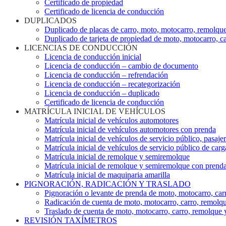
Certificado de propiedad
Certificado de licencia de conducción
DUPLICADOS
Duplicado de placas de carro, moto, motocarro, remolqu
Duplicado de tarjeta de propiedad de moto, motocarro, 
LICENCIAS DE CONDUCCIÓN
Licencia de conducción inicial
Licencia de conducción – cambio de documento
Licencia de conducción – refrendación
Licencia de conducción – recategorización
Licencia de conducción – duplicado
Certificado de licencia de conducción
MATRÍCULA INICIAL DE VEHÍCULOS
Matrícula inicial de vehículos automotores
Matrícula inicial de vehículos automotores con prenda
Matrícula inicial de vehículos de servicio público, pasaje
Matrícula inicial de vehículos de servicio público de carg
Matrícula inicial de remolque y semiremolque
Matrícula inicial de remolque y semiremolque con prend
Matrícula inicial de maquinaria amarilla
PIGNORACIÓN, RADICACIÓN Y TRASLADO
Pignoración o levante de prenda de moto, motocarro, ca
Radicación de cuenta de moto, motocarro, carro, remolq
Traslado de cuenta de moto, motocarro, carro, remolque
REVISIÓN TAXÍMETROS