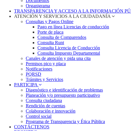
Documentos
Organigrama
TRANSPARENCIA Y ACCESO A LA INFORMACIÓN P
ATENCIÓN Y SERVICIOS A LA CIUDADANÍA
Consultas y Pagos Online
Pago en línea Licencias de conducción
Porte de placa
Consulta de Comparendos
Consulta Runt
Consulta Licencia de Conducción
Consulta Impuesto Departamental
Canales de atención y pida una cita
Permisos pico y placa
Notificaciones
PQRSD
Trámites y Servicios
PARTICIPA
Diagnóstico e identificación de problemas
Planeación y/o presupuesto participativo​
Consulta ciudadana
Rendición de cuentas
Colaboración e innovación
Control social
Programa de Transparencia y Ética Pública
CONTÁCTENOS