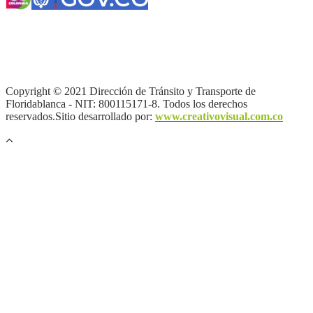
Términos y condiciones
|
Política de Seguridad y Privacidad de la
Información
|
Política de Seguridad informática
|
Política de
privacidad y tratamiento de datos personales |
Política de Derechos
de autor |
Otras políticas |
Mapa del sitio
Copyright © 2021 Dirección de Tránsito y Transporte de
Floridablanca - NIT: 800115171-8. Todos los derechos
reservados.Sitio desarrollado por:
www.creativovisual.com.co