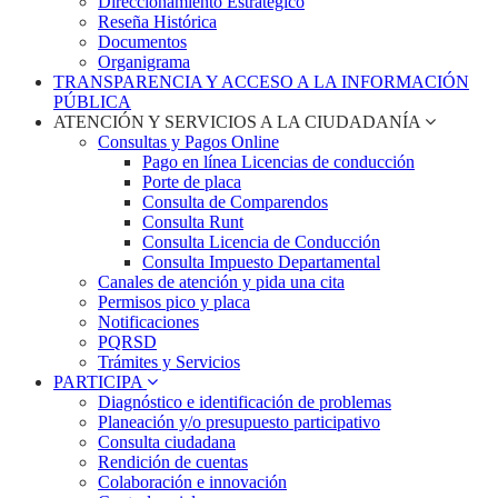
Direccionamiento Estratégico
Reseña Histórica
Documentos
Organigrama
TRANSPARENCIA Y ACCESO A LA INFORMACIÓN
PÚBLICA
ATENCIÓN Y SERVICIOS A LA CIUDADANÍA
Consultas y Pagos Online
Pago en línea Licencias de conducción
Porte de placa
Consulta de Comparendos
Consulta Runt
Consulta Licencia de Conducción
Consulta Impuesto Departamental
Canales de atención y pida una cita
Permisos pico y placa
Notificaciones
PQRSD
Trámites y Servicios
PARTICIPA
Diagnóstico e identificación de problemas
Planeación y/o presupuesto participativo​
Consulta ciudadana
Rendición de cuentas
Colaboración e innovación