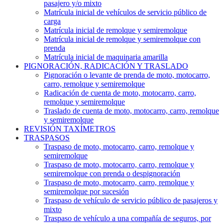
pasajero y/o mixto
Matrícula inicial de vehículos de servicio público de
carga
Matrícula inicial de remolque y semiremolque
Matrícula inicial de remolque y semiremolque con
prenda
Matrícula inicial de maquinaria amarilla
PIGNORACIÓN, RADICACIÓN Y TRASLADO
Pignoración o levante de prenda de moto, motocarro,
carro, remolque y semiremolque
Radicación de cuenta de moto, motocarro, carro,
remolque y semiremolque
Traslado de cuenta de moto, motocarro, carro, remolque
y semiremolque
REVISIÓN TAXÍMETROS
TRASPASOS
Traspaso de moto, motocarro, carro, remolque y
semiremolque
Traspaso de moto, motocarro, carro, remolque y
semiremolque con prenda o despignoración
Traspaso de moto, motocarro, carro, remolque y
semiremolque por sucesión
Traspaso de vehículo de servicio público de pasajeros y
mixto
Traspaso de vehículo a una compañía de seguros, por