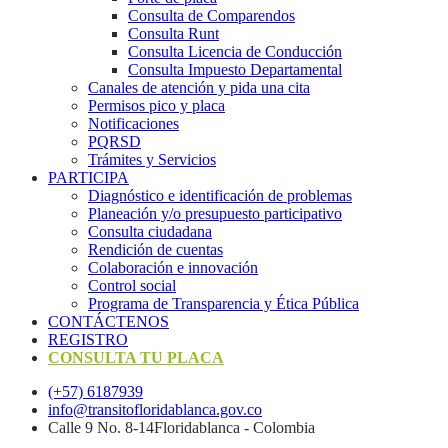
Consulta de Comparendos
Consulta Runt
Consulta Licencia de Conducción
Consulta Impuesto Departamental
Canales de atención y pida una cita
Permisos pico y placa
Notificaciones
PQRSD
Trámites y Servicios
PARTICIPA
Diagnóstico e identificación de problemas
Planeación y/o presupuesto participativo​
Consulta ciudadana
Rendición de cuentas
Colaboración e innovación
Control social
Programa de Transparencia y Ética Pública
CONTÁCTENOS
REGISTRO
CONSULTA TU PLACA
(+57) 6187939
info@transitofloridablanca.gov.co
Calle 9 No. 8-14Floridablanca - Colombia