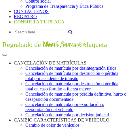
Control social
Programa de Transparencia y Ética Pública
CONTÁCTENOS
REGISTRO
CONSULTA TU PLACA
Menú Servicios
Regrabado de chasís, seria ó plaqueta
CANCELACIÓN DE MATRÍCULAS
Cancelación de matrícula por desintegración física
Cancelación de matrícula por destrucción o pérdida
total por accidente de tránsito
Cancelación de matrícula por destrucción o pérdida
total en caso fortuito o fuerza mayor
Cancelación de matricula por pérdida definitiva, hurto o
desaparición documentada
Cancelación de matricula por exportación o
reexportación del vehículo
Cancelación de matricula por decisión judicial
CAMBIO CARACTERÍSTICAS DE VEHÍCULO
Cambio de color de vehículos